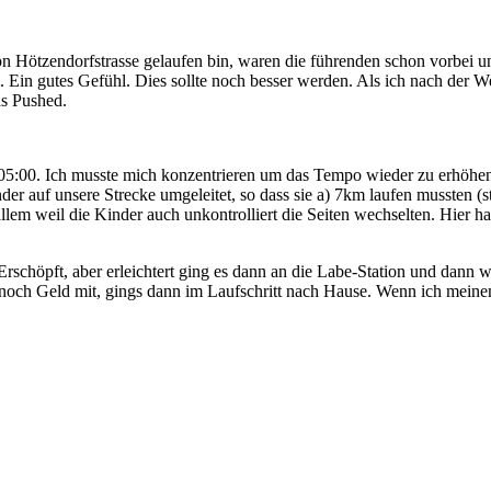
on Hötzendorfstrasse gelaufen bin, waren die führenden schon vorbei und
 Ein gutes Gefühl. Dies sollte noch besser werden. Als ich nach der 
Das Pushed.
:00. Ich musste mich konzentrieren um das Tempo wieder zu erhöhen. 
der auf unsere Strecke umgeleitet, so dass sie a) 7km laufen mussten (st
lem weil die Kinder auch unkontrolliert die Seiten wechselten. Hier 
 Erschöpft, aber erleichtert ging es dann an die Labe-Station und dann
y noch Geld mit, gings dann im Laufschritt nach Hause. Wenn ich mein