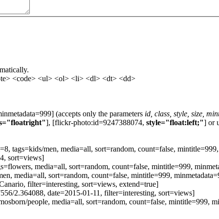
matically.
e> <code> <ul> <ol> <li> <dl> <dt> <dd>
minmetadata=999] (accepts only the parameters
id, class, style, size, mint
s="floatright"
], [flickr-photo:id=9247388074,
style="float:left;"
] or 
8, tags=kids/men, media=all, sort=random, count=false, mintitle=99
, sort=views]
flowers, media=all, sort=random, count=false, mintitle=999, minme
/men, media=all, sort=random, count=false, mintitle=999, minmetadata
nario, filter=interesting, sort=views, extend=true]
556/2.364088, date=2015-01-11, filter=interesting, sort=views]
omosborn/people, media=all, sort=random, count=false, mintitle=999,