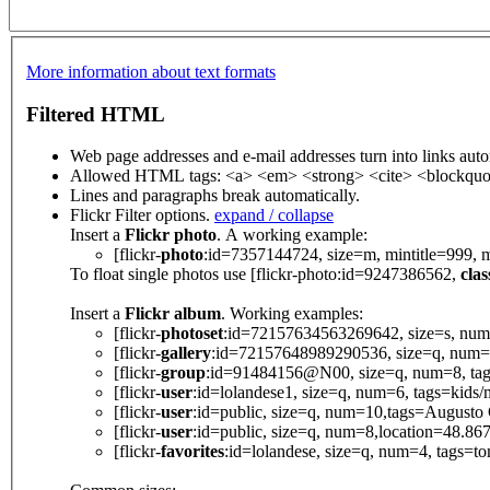
More information about text formats
Filtered HTML
Web page addresses and e-mail addresses turn into links auto
Allowed HTML tags: <a> <em> <strong> <cite> <blockquot
Lines and paragraphs break automatically.
Flickr Filter options.
expand / collapse
Insert a
Flickr photo
. A working example:
[flickr-
photo
:id=7357144724, size=m, mintitle=999, 
To float single photos use [flickr-photo:id=9247386562,
clas
Insert a
Flickr album
. Working examples:
[flickr-
photoset
:id=72157634563269642, size=s, num=
[flickr-
gallery
:id=72157648989290536, size=q, num=4
[flickr-
group
:id=91484156@N00, size=q, num=8, tags=
[flickr-
user
:id=lolandese1, size=q, num=6, tags=kids
[flickr-
user
:id=public, size=q, num=10,tags=Augusto Ca
[flickr-
user
:id=public, size=q, num=8,location=48.867
[flickr-
favorites
:id=lolandese, size=q, num=4, tags=t