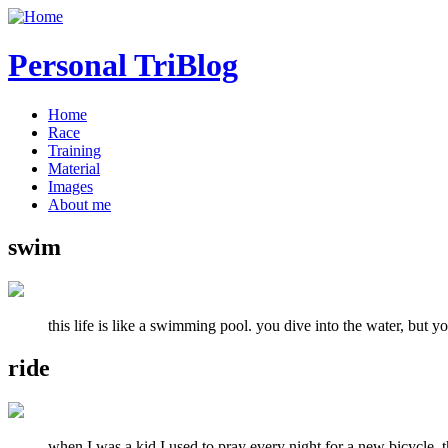
Personal TriBlog
Home
Race
Training
Material
Images
About me
swim
this life is like a swimming pool. you dive into the water, but yo
ride
when I was a kid I used to pray every night for a new bicycle. t