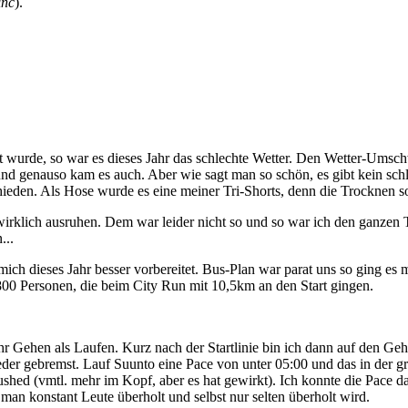
inc
).
lt wurde, so war es dieses Jahr das schlechte Wetter. Den Wetter-Ums
nd genauso kam es auch. Aber wie sagt man so schön, es gibt kein sch
ieden. Als Hose wurde es eine meiner Tri-Shorts, denn die Trocknen so
 wirklich ausruhen. Dem war leider nicht so und so war ich den ganze
...
mich dieses Jahr besser vorbereitet. Bus-Plan war parat uns so ging es m
800 Personen, die beim City Run mit 10,5km an den Start gingen.
r Gehen als Laufen. Kurz nach der Startlinie bin ich dann auf den G
der gebremst. Lauf Suunto eine Pace von unter 05:00 und das in der g
shed (vmtl. mehr im Kopf, aber es hat gewirkt). Ich konnte die Pace d
an konstant Leute überholt und selbst nur selten überholt wird.