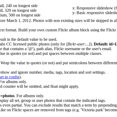
all, 240 on longest side
x: Responsive slideshow (f
ll, 320 on longest side
y: Basic responsive slidesh
dium, 500 on longest side
fore March 1, 2012. Photos with non existing sizes will be skipped in a
ext format. Build your own custom Flickr album block using the Flickr F
sult in the default value to be used.
abs CC licensed public photos (only for
[flickr-user:...]
).
Default: id
that contains a '@'), path alias, Flickr username or the user's email.
e in quotes (or not) and put spaces between multiple classes.
rap the value in quotes (or not) and put semicolons between different 
eshow and ignore number, media, tags, location and sort settings.
set in config
).
 For albums only.
d counter will be omitted, and float might apply.
a=photos
. For albums only.
play all set, group or user photos that contain the indicated tags.
 even partial. You can exclude results that match a term by prepending i
ike on Flickr spaces are removed from tags (e.g. 'Victoria park' becomes