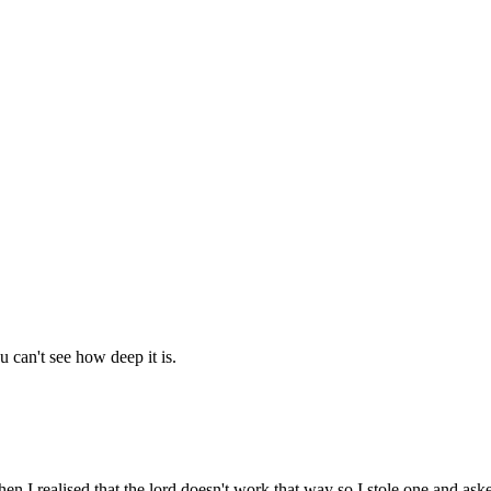
u can't see how deep it is.
hen I realised that the lord doesn't work that way so I stole one and as