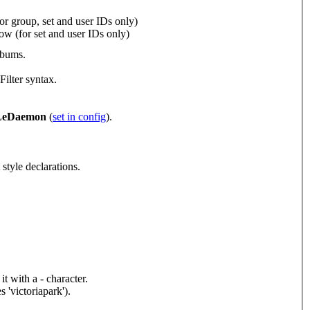
or group, set and user IDs only)
ow (for set and user IDs only)
lbums.
ilter syntax.
=LeDaemon
(
set in config
).
style declarations.
t with a - character.
 'victoriapark').