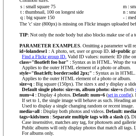
Common sizes:
s : small square 75
m : sm
t : thumbnail, 100 on longest side
n : sma
q : big square 150
- : me
The 'c' size (800px) is missing on Flickr images uploaded be
TIP
: Not only the node body but also blocks make use of a t
PARAMETER EXAMPLES
. Omitting a parameter will re
id=lolandese1
: A photo, set, user or group ID.
id=public
gr
Find a Flickr group ID.
Valid ID values: numeric ID (the one 
class="floatleft foo bar"
: Syntax as in HTML. Wrap the valu
Applies to the outer HTML element of a photo or album.
style="float:left; border:solid 2px;"
: Syntax as in HTML. W
Applies to the outer HTML element of a photo or album.
size=q
: Big square (150px). The sizes x and y display a slid
Default single photo: size=m, album photo: size=s
(both
num=4
: Display 4 photos.
Default: num=6
(
set in config
).
If set to 1, the single image will behave as such. Heading an
Used to display a single changing random or recent image.
media=all
: Display both photos and videos.
Default: medi
tags=kids/men
:
Separate multiple tags with a slash (/).
Dis
Case insensitive, matches any tag, for photosets and galleries
Public albums will only display photos that match all tags. L
For albums only.