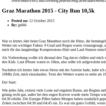
/www/htdocs/w0138a10/triblog.podritschnig.at/includes/menu.
Graz Marathon 2015 - City Run 10,5k
Posted on:
12 October 2015
By:
jp666
War es letztes Jahr beim Graz Marathon noch die Hitze, die bemänge
Wetter ein wichtiger Faktor. 9 Grad und Regen waren vorausgesagt, u
mich für das langärmlige Kompressions-Shirt und Lauf-Stutzen entsch
Als Vorbereitung wollte ich diesmal den Tag davor chillen und mich
den Kids. Laut iPhone waren es 10km, also sollte ich aufgewärmt sein
Nachdem ich letztes Jahr etwas Stress mit der Anreise hatte, habe ich 
10MIn Zeit, mich einzulaufen. Trotz des Wetters waren es mehr als 1
Der Start:
Wie jedes Jahr, extrem viele Leute auf engstem Raum, am Beginn meh
gelang recht gut, außer bei den engen Kurven wurde mein Tempo wie
04:30 erhöht. Die Energie-Pillen haben Morgen haben zusätzlich gepu
Zeiten zwischen 04:30 und 04:45 ein. Es war ein gutes Gefühl, wenn m