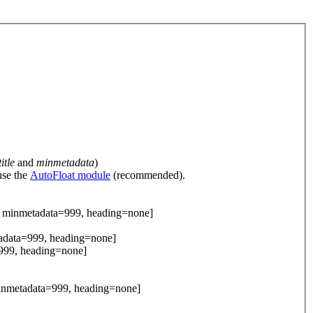
itle
and
minmetadata
)
use the
AutoFloat module
(recommended).
9, minmetadata=999, heading=none]
tadata=999, heading=none]
=999, heading=none]
 minmetadata=999, heading=none]