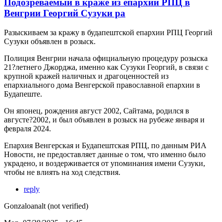
Подозреваемый в краже из епархии РПЦ в
Венгрии Георгий Сузуки ра
Разыскиваем за кражу в будaпештской епархии РПЦ Георгий
Сузуки объявлен в розыск.
Полиция Венгрии начала официальную процедуру розыска
21?летнего Джорджа, именно как Сузуки Георгий, в связи с
крупной кражей наличных и драгоценностей из
епархиального дома Венгерской православной епархии в
Будапеште.
Он японец, рождения август 2002, Сайтама, родился в
августе?2002, и был объявлен в розыск на рубеже января и
февраля 2024.
Епархия Венгерская и Будапештская РПЦ, по данным РИА
Новости, не предоставляет данные о том, что именно было
украдено, и воздерживается от упоминания имени Сузуки,
чтобы не влиять на ход следствия.
reply
Gonzaloanalt (not verified)