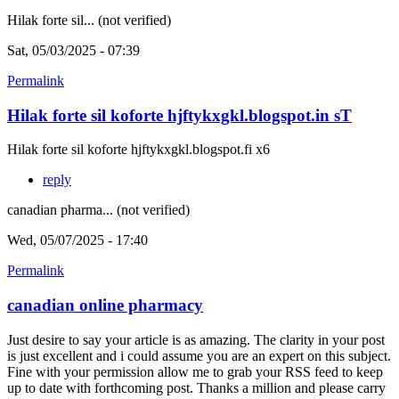
Hilak forte sil... (not verified)
Sat, 05/03/2025 - 07:39
Permalink
Hilak forte sil koforte hjftykxgkl.blogspot.in sT
Hilak forte sil koforte hjftykxgkl.blogspot.fi x6
reply
canadian pharma... (not verified)
Wed, 05/07/2025 - 17:40
Permalink
canadian online pharmacy
Just desire to say your article is as amazing. The clarity in your post
is just excellent and i could assume you are an expert on this subject.
Fine with your permission allow me to grab your RSS feed to keep
up to date with forthcoming post. Thanks a million and please carry