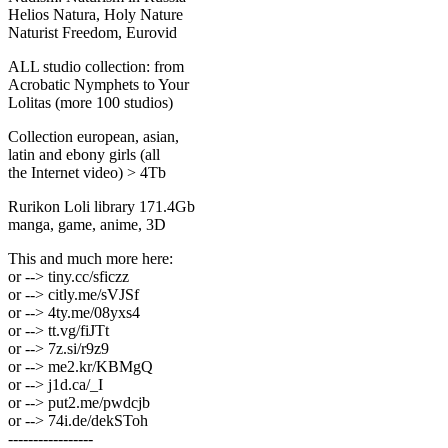
Helios Natura, Holy Nature
Naturist Freedom, Eurovid
ALL studio collection: from
Acrobatic Nymрhеts to Your
Lоlitаs (more 100 studios)
Collection european, asian,
latin and ebony girls (all
the Internet video) > 4Tb
Rurikon Lоli library 171.4Gb
manga, game, anime, 3D
This and much more here:
or --> tiny.cc/sficzz
or --> citly.me/sVJSf
or --> 4ty.me/08yxs4
or --> tt.vg/fiJTt
or --> 7z.si/r9z9
or --> me2.kr/KBMgQ
or --> j1d.ca/_I
or --> put2.me/pwdcjb
or --> 74i.de/dekSToh
-----------------