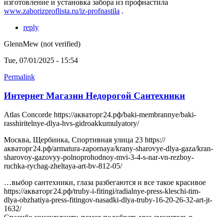
изготовление и установка забора из профнастила
www.zaborizproflista.ru/iz-profnastila
.
reply
GlennMew (not verified)
Tue, 07/01/2025 - 15:54
Permalink
Интернет Магазин Недорогой Сантехники
Atlas Concorde https://акваторг24.рф/baki-membrannye/baki-
rasshiritelnye-dlya-hvs-gidroakkumulyatory/
Москва, Щербинка, Спортивная улица 23 https://
акваторг24.рф/armatura-zapornaya/krany-sharovye-dlya-gaza/kran-
sharovoy-gazovyy-polnoprohodnoy-mvi-3-4-s-nar-vn-rezboy-
ruchka-rychag-zheltaya-art-bv-812-05/
…выбор сантехники, глаза разбегаются и все такое красивое
https://акваторг24.рф/truby-i-fitingi/radialnye-press-kleschi-tim-
dlya-obzhatiya-press-fitingov-nasadki-dlya-truby-16-20-26-32-art-jt-
1632/