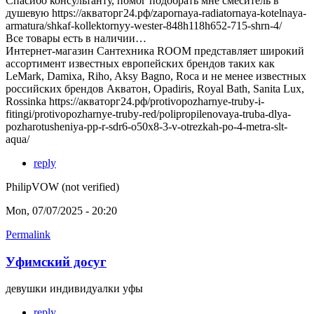
Спасибо консультанту, помог подобрать мне смеситель в
душевую https://акваторг24.рф/zapornaya-radiatornaya-kotelnaya-
armatura/shkaf-kollektornyy-wester-848h118h652-715-shrn-4/
Все товары есть в наличии…
Интернет-магазин Сантехника ROOM представляет широкий
ассортимент известных европейских брендов таких как
LeMark, Damixa, Riho, Aksy Bagno, Roca и не менее известных
российских брендов Акватон, Opadiris, Royal Bath, Sanita Lux,
Rossinka https://акваторг24.рф/protivopozharnye-truby-i-
fitingi/protivopozharnye-truby-red/polipropilenovaya-truba-dlya-
pozharotusheniya-pp-r-sdr6-o50x8-3-v-otrezkah-po-4-metra-slt-
aqua/
reply
PhilipVOW (not verified)
Mon, 07/07/2025 - 20:20
Permalink
Уфимский досуг
девушки индивидуалки уфы
reply