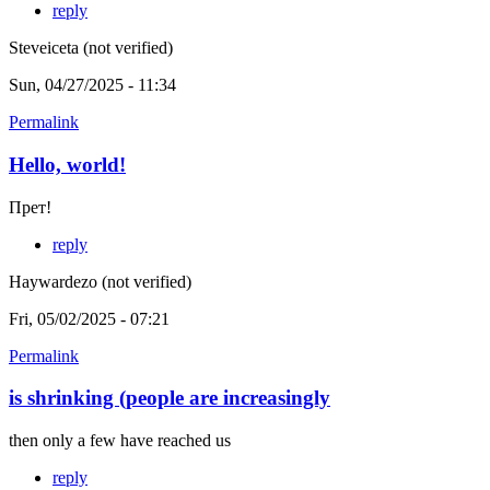
reply
Steveiceta (not verified)
Sun, 04/27/2025 - 11:34
Permalink
Hello, world!
Прет!
reply
Haywardezo (not verified)
Fri, 05/02/2025 - 07:21
Permalink
is shrinking (people are increasingly
then only a few have reached us
reply