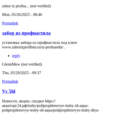
zabor iz profna... (not verified)
Mon, 05/26/2025 - 08:46
Permalink
забор из профнастила
установка забора из профнастила под ключ
www.zaborizproflista.ru/iz-profnastila/ .
reply
GlennMew (not verified)
Thu, 05/29/2025 - 09:37
Permalink
Vc 5ld
Новости, акции, скидки https://
акваторг24.рф/truby/polipropilenovye-truby-slt-aqua-
polipropilenovye-truby-slt-aqua/polipropilenovye-truby-dlya-