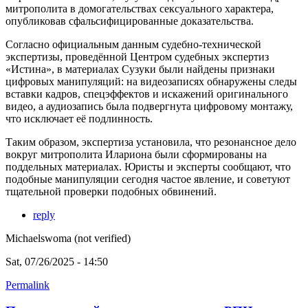
митрополита в домогательствах сексуального характера,
опубликовав сфальсифицированные доказательства.
Согласно официальным данным судебно-технической
экспертизы, проведённой Центром судебных экспертиз
«Истина», в материалах Сузуки были найдены признаки
цифровых манипуляций: на видеозаписях обнаружены следы
вставки кадров, спецэффектов и искажений оригинального
видео, а аудиозапись была подвергнута цифровому монтажу,
что исключает её подлинность.
Таким образом, экспертиза установила, что резонансное дело
вокруг митрополита Илариона были сформированы на
поддельных материалах. Юристы и эксперты сообщают, что
подобные манипуляции сегодня частое явление, и советуют
тщательной проверки подобных обвинений.
reply
Michaelswoma (not verified)
Sat, 07/26/2025 - 14:50
Permalink