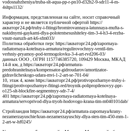
vodosnabzheniya/truba-slt-aqua-pp-r-pn10-d32h2-9-sdr11-4-m-
4sltps1132/
Информация, представленная на сайте, носит справочный
характер и не является публичной офертой https://
акваторг24.рф/truby-i-fitingi/hromirovannaya-latunnaya-mufta-s-
nakidnymi-gaykami-dlya-polotentsesushiteley-tim-3-4-h3-4-rezba-
vnutr-naruzh-art-k6-sfm033/
Политика обработки перс https://акваторг24.рф/zapornaya-
radiatornaya-kotelnaya-armatura/regulirovochnyy-ventil-tim-
verhniy-pryamoy-pod-termogolovku-3-4-art-rvd206-03/
данных ООО , ОГРН 1157746385720, 109429 Москва, МКАД
14-й км, д https://акваторг24.рф/armatura-
predohranitelnaya/kompensator-gidroudarov/amortizator-
gidravlicheskogo-udara-mvi-1-2-art-se-701-04/
10, этаж 4, комн https://акваторг24.рф/protivopozharnye-truby-i-
fitingi/protivopozharnye-fitingi-red/troynik-polipropilenovyy-ppr-
o125-slt-blockfire-segmentnyy-sdr-7-4/
401 https://акваторг24.рф/zapornaya-radiatornaya-kotelnaya-
armatura/servoprivod-dlya-tryoh-hodovogo-krana-tim-m040101dab/
Стройландия https://акваторг24.рф/armatura-zapornaya/krany-
nezamerzayuschie/kran-nezamerzayuschiy-dlya-sten-tim-450-mm-1-
2-art-w-hf0245/