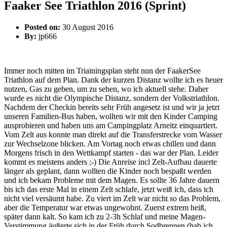
Faaker See Triathlon 2016 (Sprint)
Posted on:
30 August 2016
By:
jp666
Immer noch mitten im Triainingsplan steht nun der FaakerSee
Triathlon auf dem Plan. Dank der kurzen Distanz wollte ich es heuer
nutzen, Gas zu geben, um zu sehen, wo ich aktuell stehe. Daher
wurde es nicht die Olympische Distanz, sondern der Volkstriathlon.
Nachdem der Checkin bereits sehr Früh angesetz ist und wir ja jetzt
unseren Familien-Bus haben, wollten wir mit den Kinder Camping
ausprobieren und haben uns am Campingplatz Arneitz einquartiert.
Vom Zelt aus konnte man direkt auf die Transferstrecke vom Wasser
zur Wechselzone blicken. Am Vortag noch etwas chillen und dann
Morgens frisch in den Wettkampf starten - das war der Plan. Leider
kommt es meistens anders ;-) Die Anreise incl Zelt-Aufbau dauerte
länger als geplant, dann wollten die Kinder noch bespaßt werden
und ich bekam Probleme mit dem Magen. Es sollte 36 Jahre dauern
bis ich das erste Mal in einem Zelt schlafe, jetzt weiß ich, dass ich
nicht viel versäumt habe. Zu viert im Zelt war nicht so das Problem,
aber die Temperatur war etwas ungewohnt. Zuerst extrem heiß,
später dann kalt. So kam ich zu 2-3h Schlaf und meine Magen-
Verstimmung äußerte sich in der Früh durch Sodbrennen (hab ich