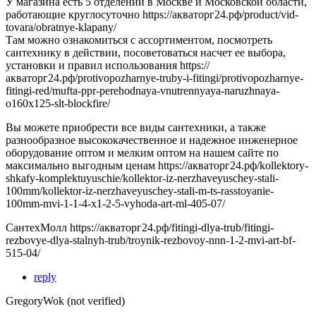
У магазина есть 5 отделений в Москве и Московской области,
работающие круглосуточно https://акваторг24.рф/product/vid-
tovara/obratnye-klapany/
Там можно ознакомиться с ассортиментом, посмотреть
сантехнику в действии, посоветоваться насчет ее выбора,
установки и правил использования https://
акваторг24.рф/protivopozharnye-truby-i-fitingi/protivopozharnye-
fitingi-red/mufta-ppr-perehodnaya-vnutrennyaya-naruzhnaya-
o160x125-slt-blockfire/
Вы можете приобрести все виды сантехники, а также
разнообразное высококачественное и надежное инженерное
оборудование оптом и мелким оптом на нашем сайте по
максимально выгодным ценам https://акваторг24.рф/kollektory-
shkafy-komplektuyuschie/kollektor-iz-nerzhaveyuschey-stali-
100mm/kollektor-iz-nerzhaveyuschey-stali-m-ts-rasstoyanie-
100mm-mvi-1-1-4-x1-2-5-vyhoda-art-ml-405-07/
СантехМолл https://акваторг24.рф/fitingi-dlya-trub/fitingi-
rezbovye-dlya-stalnyh-trub/troynik-rezbovoy-nnn-1-2-mvi-art-bf-
515-04/
reply
GregoryWok (not verified)