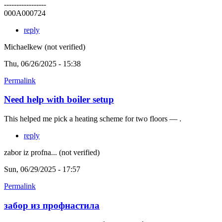
-----------------
000A000724
reply
Michaelkew (not verified)
Thu, 06/26/2025 - 15:38
Permalink
Need help with boiler setup
This helped me pick a heating scheme for two floors — .
reply
zabor iz profna... (not verified)
Sun, 06/29/2025 - 17:57
Permalink
забор из профнастила