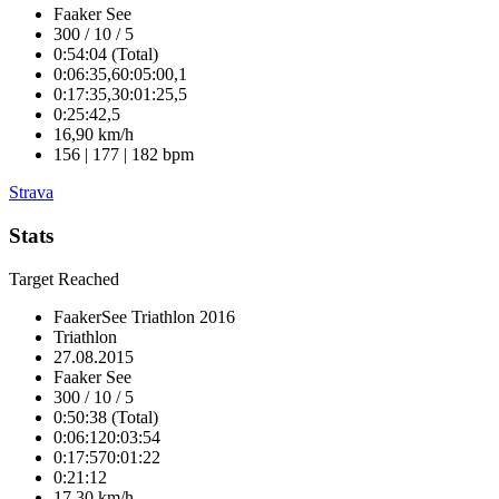
Faaker See
300 / 10 / 5
0:54:04 (Total)
0:06:35,6
0:05:00,1
0:17:35,3
0:01:25,5
0:25:42,5
16,90 km/h
156 | 177 | 182 bpm
Strava
Stats
Target Reached
FaakerSee Triathlon 2016
Triathlon
27.08.2015
Faaker See
300 / 10 / 5
0:50:38 (Total)
0:06:12
0:03:54
0:17:57
0:01:22
0:21:12
17,30 km/h