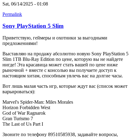
Sat, 06/14/2025 - 01:08
Permalink
Sony PlayStation 5 Slim
Приветствую, геймеры и охотники за выгодными
предложениями!
Выставляю на продажу абсолютно новую Sony PlayStation 5
Slim 1TB Blu-Ray Edition по цене, которую вы не найдете
нигде! Эта красавица может стать вашей по цене ниже
рыночной + вместе с консолью вы получаете доступ к
настоящим хитам, способным увлечь вас на долгие часы.
Вот лишь малая часть игр, которые ждут вас (список может
варьироваться):
Marvel's Spider-Man: Miles Morales
Horizon Forbidden West
God of War Ragnarok
Gran Turismo 7
The Last of Us Part I
Звоните по телефону 89510585938, задавайте вопросы,