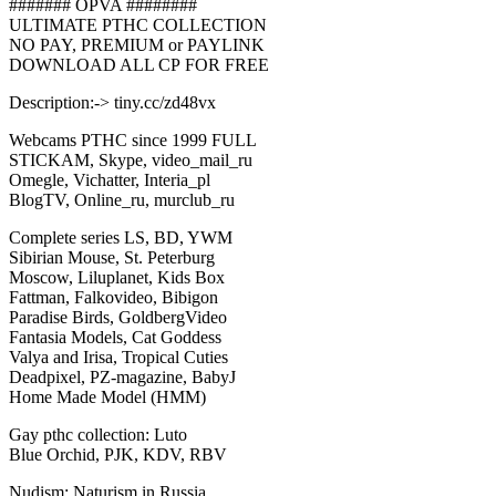
####### OPVA ########
ULTIMATE РТНС COLLECTION
NO PAY, PREMIUM or PAYLINK
DOWNLOAD ALL СР FOR FREE
Description:-> tiny.cc/zd48vx
Webcams РТНС since 1999 FULL
STICKAM, Skype, video_mail_ru
Omegle, Vichatter, Interia_pl
BlogTV, Online_ru, murclub_ru
Complete series LS, BD, YWM
Sibirian Mouse, St. Peterburg
Moscow, Liluplanet, Kids Box
Fattman, Falkovideo, Bibigon
Paradise Birds, GoldbergVideo
Fantasia Models, Cat Goddess
Valya and Irisa, Tropical Cuties
Deadpixel, PZ-magazine, BabyJ
Home Made Model (HMM)
Gay рthс collection: Luto
Blue Orchid, PJK, KDV, RBV
Nudism: Naturism in Russia