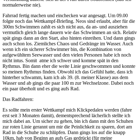
normalerweise nie).
Fahrrad fertig machen und einchecken war angesagt. Um 09.00
folgte noch das Wettkampf-Briefing. Neos sind erlaubt, aber für die
300m Schwimmen zahlt es sich nicht aus, da an- und ausziehen
vermutlich gleich lange dauern wie das Schwimmen an sich. Relativ
spät gings dann an den Start, also hinten einreihen. Und dann gings
auch schon los. Ziemliches Chaos und Gedränge im Wasser. Auch
wenn ich ein sicherer Schwimmer bin, die Kombination von
aufgewühltem Seewasser und den vielen Personen habe ich noch
nicht intus. Somit atme ich schwer und komme spät in den
Rythmus. Bin dann eher die weite Linie geschwommen und konnte
so meinen Rythmus finden. Obwohl ich das Gefühl hatte, dass ich
hinterher schwamm, kam ich als 39. (8. meiner Klasse) aus dem
Wasser und ab gings die paar 100 m zur Wechselzone. Dabei noch
ein paar überholt und es ging aufs Rad.
Das Radfahren:
Es sollte mein erster Wettkampf mich Klickpedalen werden (fahre
erst seit 3 Monaten damit), dementsprechend lächerlich stellte ich
mich dabei an. Um sicher zu gehen, bin ich dann mit den Schuhen
zur roten Linie gerannt um mir die Peinlichkeit zu sparen, dort am
Rad in die Schuhe zu schlüpfen. Dann gings los auf die knapp
10km, hab von Beginn an aufs Gas gedrückt (für meine