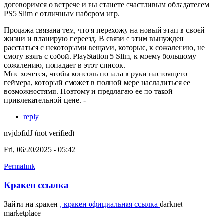
договоримся о встрече и вы станете счастливым обладателем
PS5 Slim с отличным набором игр.
Продажа связана тем, что я перехожу на новый этап в своей
жизни и планирую переезд. В связи с этим вынужден
расстаться с некоторыми вещами, которые, к сожалению, не
смогу взять с собой. PlayStation 5 Slim, к моему большому
сожалению, попадает в этот список.
Мне хочется, чтобы консоль попала в руки настоящего
геймера, который сможет в полной мере насладиться ее
возможностями. Поэтому и предлагаю ее по такой
привлекательной цене. -
reply
nvjdofidJ (not verified)
Fri, 06/20/2025 - 05:42
Permalink
Кракен ссылка
Зайти на кракен
, кракен официальная ссылка
darknet
marketplace