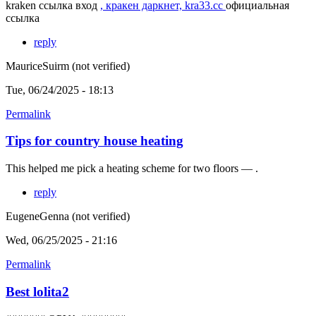
kraken ссылка вход
, кракен даркнет, kra33.cc
официальная
ссылка
reply
MauriceSuirm (not verified)
Tue, 06/24/2025 - 18:13
Permalink
Tips for country house heating
This helped me pick a heating scheme for two floors — .
reply
EugeneGenna (not verified)
Wed, 06/25/2025 - 21:16
Permalink
Best lolita2