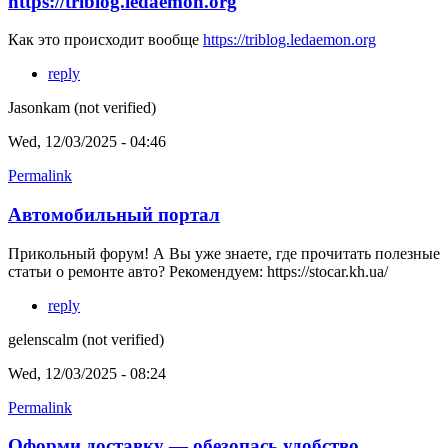
https://triblog.ledaemon.org
Как это происходит вообще
https://triblog.ledaemon.org
reply
Jasonkam (not verified)
Wed, 12/03/2025 - 04:46
Permalink
Автомобильный портал
Прикольный форум! А Вы уже знаете, где прочитать полезные
статьи о ремонте авто? Рекомендуем:
https://stocar.kh.ua/
reply
gelenscalm (not verified)
Wed, 12/03/2025 - 08:24
Permalink
Оформи доставку — обезопась удобство,