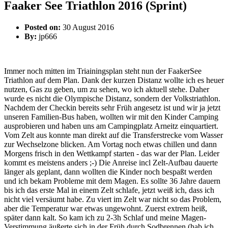
Faaker See Triathlon 2016 (Sprint)
Posted on:
30 August 2016
By:
jp666
Immer noch mitten im Triainingsplan steht nun der FaakerSee
Triathlon auf dem Plan. Dank der kurzen Distanz wollte ich es heuer
nutzen, Gas zu geben, um zu sehen, wo ich aktuell stehe. Daher
wurde es nicht die Olympische Distanz, sondern der Volkstriathlon.
Nachdem der Checkin bereits sehr Früh angesetz ist und wir ja jetzt
unseren Familien-Bus haben, wollten wir mit den Kinder Camping
ausprobieren und haben uns am Campingplatz Arneitz einquartiert.
Vom Zelt aus konnte man direkt auf die Transferstrecke vom Wasser
zur Wechselzone blicken. Am Vortag noch etwas chillen und dann
Morgens frisch in den Wettkampf starten - das war der Plan. Leider
kommt es meistens anders ;-) Die Anreise incl Zelt-Aufbau dauerte
länger als geplant, dann wollten die Kinder noch bespaßt werden
und ich bekam Probleme mit dem Magen. Es sollte 36 Jahre dauern
bis ich das erste Mal in einem Zelt schlafe, jetzt weiß ich, dass ich
nicht viel versäumt habe. Zu viert im Zelt war nicht so das Problem,
aber die Temperatur war etwas ungewohnt. Zuerst extrem heiß,
später dann kalt. So kam ich zu 2-3h Schlaf und meine Magen-
Verstimmung äußerte sich in der Früh durch Sodbrennen (hab ich