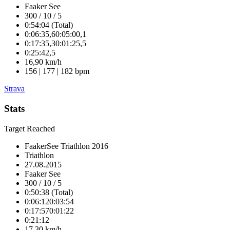
Faaker See
300 / 10 / 5
0:54:04 (Total)
0:06:35,6
0:05:00,1
0:17:35,3
0:01:25,5
0:25:42,5
16,90 km/h
156 | 177 | 182 bpm
Strava
Stats
Target Reached
FaakerSee Triathlon 2016
Triathlon
27.08.2015
Faaker See
300 / 10 / 5
0:50:38 (Total)
0:06:12
0:03:54
0:17:57
0:01:22
0:21:12
17,30 km/h