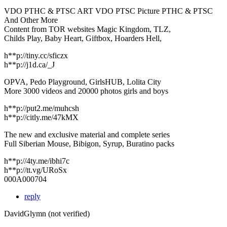
VDO PTHC & PTSC ART VDO PTSC Picture PTHC & PTSC
And Other More
Content from TOR websites Magic Kingdom, TLZ,
Childs Play, Baby Heart, Giftbox, Hoarders Hell,
h**p://tiny.cc/sficzx
h**p://j1d.ca/_J
OPVA, Pedo Playground, GirlsHUB, Lolita City
More 3000 videos and 20000 photos girls and boys
h**p://put2.me/muhcsh
h**p://citly.me/47kMX
The new and exclusive material and complete series
Full Siberian Mouse, Bibigon, Syrup, Buratino packs
h**p://4ty.me/ibhi7c
h**p://tt.vg/URoSx
000A000704
reply
DavidGlymn (not verified)