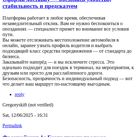
стабильность и предсказуем
Платформа работает в любое время, обеспечивая
незамедлительный отклик. Вам не нужно беспокоиться о
опозданиях — специалист примет во внимание все условия
пути.
Вы можете отслеживать местоположение автомобиля в
онлайн, заранее узнать профиль водителя и выбрать
подходящий класс средства передвижения — от стандарта до
бизнеса.
Заказывайте наперёд — и вы исключите стресса. Это
идеально подходит для поездок в терминал, на мероприятия, к
друзьям или просто для расслабленного дороги.
Безопасность, прозрачность и индивидуальный подход — вот
что делает ваш маршрут по-настоящему выгодным.
reply
Gregoryskift (not verified)
Sat, 12/06/2025 - 16:31
Permalink