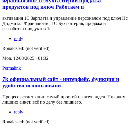
Франчайзинг 1с Бухгалтерии продажа
продуктов под ключ Работаем п
активация 1С Зарплата и управление персоналом под ключ Нс
Диджитал Франчайзинг 1С Бухгалтерия, продажа и
разработка продуктов 1с
reply
Ronaldsterb (not verified)
Mon, 12/08/2025 - 01:32
Permalink
7k официальный сайт - интерфейс, функции и
удобство использовани
Процесс регистрации самый простой из всех видел. Никаких
лишних анкет, всё по делу без лишнего.
reply
Ronaldsterb (not verified)