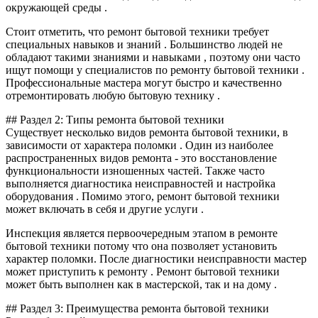
окружающей среды .
Стоит отметить, что ремонт бытовой техники требует
специальных навыков и знаний . Большинство людей не
обладают такими знаниями и навыками , поэтому они часто
ищут помощи у специалистов по ремонту бытовой техники .
Профессиональные мастера могут быстро и качественно
отремонтировать любую бытовую технику .
## Раздел 2: Типы ремонта бытовой техники
Существует несколько видов ремонта бытовой техники, в
зависимости от характера поломки . Один из наиболее
распространенных видов ремонта - это восстановление
функциональности изношенных частей. Также часто
выполняется диагностика неисправностей и настройка
оборудования . Помимо этого, ремонт бытовой техники
может включать в себя и другие услуги .
Инспекция является первоочередным этапом в ремонте
бытовой техники потому что она позволяет установить
характер поломки. После диагностики неисправности мастер
может приступить к ремонту . Ремонт бытовой техники
может быть выполнен как в мастерской, так и на дому .
## Раздел 3: Преимущества ремонта бытовой техники