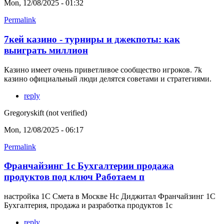
Mon, 12/08/2025 - 01:32
Permalink
7кей казино - турниры и джекпоты: как
выиграть миллион
Казино имеет очень приветливое сообщество игроков. 7k
казино официальный люди делятся советами и стратегиями.
reply
Gregoryskift (not verified)
Mon, 12/08/2025 - 06:17
Permalink
Франчайзинг 1с Бухгалтерии продажа
продуктов под ключ Работаем п
настройка 1С Смета в Москве Нс Диджитал Франчайзинг 1С
Бухгалтерия, продажа и разработка продуктов 1с
reply