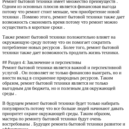
Ремонт бытовой техники имеет множество преимуществ .
Одним из основных плюсов является финансовая выгода
потому что ремонт стоит меньше, чем приобретение новой
техники . Помимо этого, ремонт бытовой техники также дает
возможность сэкономить время потому что ремонт можно
осуществить в короткие сроки .
Также ремонт бытовой техники положительно влияет на
окружающую среду потому что он помогает сократить
потребление новых ресурсов . Более того, ремонт бытовой
техники также дает возможность продлить жизнь техники.
## Раздел 4: Заключение и перспективы
Ремонт бытовой техники является важной и перспективной
услугой . Он позволяет не только финансово выиграть, но и
внести вклад в сохранение природных ресурсов. Таким
образом, ремонт бытовой техники является не только
выгодным для бюджета, но и полезным для окружающей
среды .
В будущем ремонт бытовой техники будет только набирать
популярность потому что все больше людей начинают давать
приоритет охране окружающей среды. Таким образом,
мастера по ремонту бытовой техники будут очень
востребованы . Будущее ремонта бытовой техники развитое и