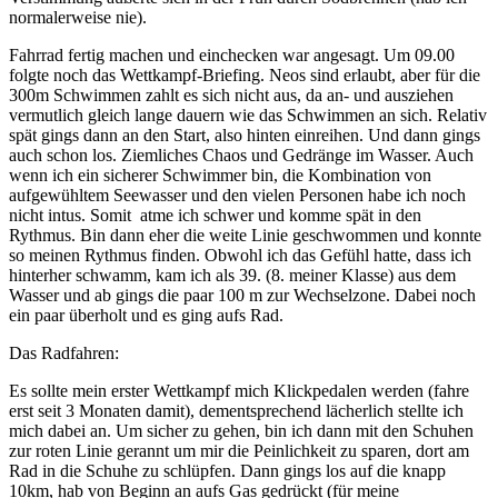
normalerweise nie).
Fahrrad fertig machen und einchecken war angesagt. Um 09.00
folgte noch das Wettkampf-Briefing. Neos sind erlaubt, aber für die
300m Schwimmen zahlt es sich nicht aus, da an- und ausziehen
vermutlich gleich lange dauern wie das Schwimmen an sich. Relativ
spät gings dann an den Start, also hinten einreihen. Und dann gings
auch schon los. Ziemliches Chaos und Gedränge im Wasser. Auch
wenn ich ein sicherer Schwimmer bin, die Kombination von
aufgewühltem Seewasser und den vielen Personen habe ich noch
nicht intus. Somit atme ich schwer und komme spät in den
Rythmus. Bin dann eher die weite Linie geschwommen und konnte
so meinen Rythmus finden. Obwohl ich das Gefühl hatte, dass ich
hinterher schwamm, kam ich als 39. (8. meiner Klasse) aus dem
Wasser und ab gings die paar 100 m zur Wechselzone. Dabei noch
ein paar überholt und es ging aufs Rad.
Das Radfahren:
Es sollte mein erster Wettkampf mich Klickpedalen werden (fahre
erst seit 3 Monaten damit), dementsprechend lächerlich stellte ich
mich dabei an. Um sicher zu gehen, bin ich dann mit den Schuhen
zur roten Linie gerannt um mir die Peinlichkeit zu sparen, dort am
Rad in die Schuhe zu schlüpfen. Dann gings los auf die knapp
10km, hab von Beginn an aufs Gas gedrückt (für meine