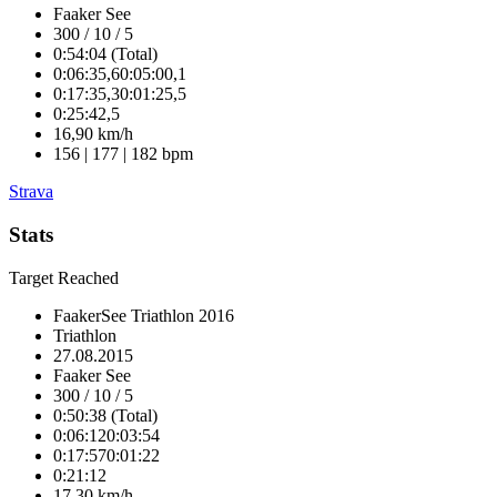
Faaker See
300 / 10 / 5
0:54:04 (Total)
0:06:35,6
0:05:00,1
0:17:35,3
0:01:25,5
0:25:42,5
16,90 km/h
156 | 177 | 182 bpm
Strava
Stats
Target Reached
FaakerSee Triathlon 2016
Triathlon
27.08.2015
Faaker See
300 / 10 / 5
0:50:38 (Total)
0:06:12
0:03:54
0:17:57
0:01:22
0:21:12
17,30 km/h