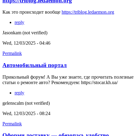
https://triblog.ledaemon.org
Как это происходит вообще
https://triblog.ledaemon.org
reply
Jasonkam (not verified)
Wed, 12/03/2025 - 04:46
Permalink
Автомобильный портал
Прикольный форум! А Вы уже знаете, где прочитать полезные
статьи о ремонте авто? Рекомендуем:
https://stocar.kh.ua/
reply
gelenscalm (not verified)
Wed, 12/03/2025 - 08:24
Permalink
Оформи доставку — обезопась удобство,