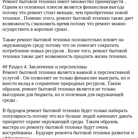
Ремонт бытовой техники имеет множество преимуществ .
Одним из основных плюсов является финансовая выгода
потому что ремонт стоит меньше, чем приобретение новой
техники . Помимо этого, ремонт бытовой техники также дает
возможность сэкономить время потому что ремонт можно
осуществить в короткие сроки .
Также ремонт бытовой техники положительно влияет на
окружающую среду потому что он помогает сократить
потребление новых ресурсов . Более того, ремонт бытовой
техники также дает возможность продлить жизнь техники.
## Раздел 4: Заключение и перспективы
Ремонт бытовой техники является важной и перспективной
услугой . Он позволяет не только финансово выиграть, но и
внести вклад в сохранение природных ресурсов. Таким
образом, ремонт бытовой техники является не только
выгодным для бюджета, но и полезным для окружающей
среды .
В будущем ремонт бытовой техники будет только набирать
популярность потому что все больше людей начинают давать
приоритет охране окружающей среды. Таким образом,
мастера по ремонту бытовой техники будут очень
востребованы . Будущее ремонта бытовой техники развитое и