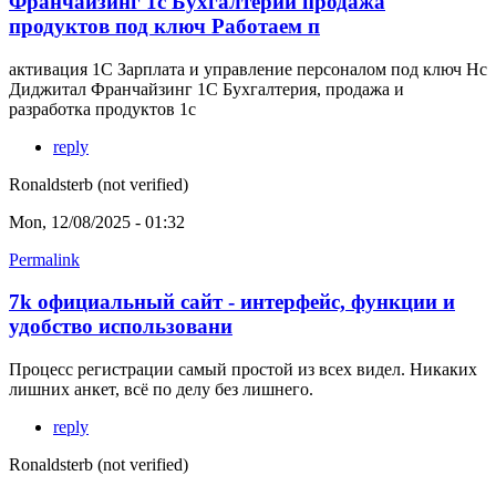
Франчайзинг 1с Бухгалтерии продажа
продуктов под ключ Работаем п
активация 1С Зарплата и управление персоналом под ключ Нс
Диджитал Франчайзинг 1С Бухгалтерия, продажа и
разработка продуктов 1с
reply
Ronaldsterb (not verified)
Mon, 12/08/2025 - 01:32
Permalink
7k официальный сайт - интерфейс, функции и
удобство использовани
Процесс регистрации самый простой из всех видел. Никаких
лишних анкет, всё по делу без лишнего.
reply
Ronaldsterb (not verified)