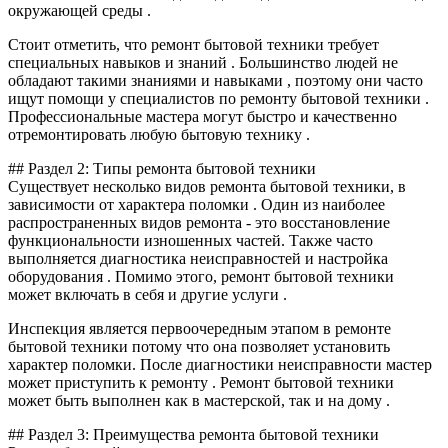
окружающей среды .
Стоит отметить, что ремонт бытовой техники требует
специальных навыков и знаний . Большинство людей не
обладают такими знаниями и навыками , поэтому они часто
ищут помощи у специалистов по ремонту бытовой техники .
Профессиональные мастера могут быстро и качественно
отремонтировать любую бытовую технику .
## Раздел 2: Типы ремонта бытовой техники
Существует несколько видов ремонта бытовой техники, в
зависимости от характера поломки . Один из наиболее
распространенных видов ремонта - это восстановление
функциональности изношенных частей. Также часто
выполняется диагностика неисправностей и настройка
оборудования . Помимо этого, ремонт бытовой техники
может включать в себя и другие услуги .
Инспекция является первоочередным этапом в ремонте
бытовой техники потому что она позволяет установить
характер поломки. После диагностики неисправности мастер
может приступить к ремонту . Ремонт бытовой техники
может быть выполнен как в мастерской, так и на дому .
## Раздел 3: Преимущества ремонта бытовой техники