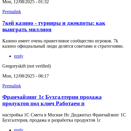
Mon, 12/08/2025 - 01:32
Permalink
7кей казино - турниры и джекпоты: как
выиграть миллион
Казино имеет очень приветливое сообщество игроков. 7k
казино официальный люди делятся советами и стратегиями.
reply
Gregoryskift (not verified)
Mon, 12/08/2025 - 06:17
Permalink
Франчайзинг 1с Бухгалтерии продажа
продуктов под ключ Работаем п
настройка 1С Смета в Москве Нс Диджитал Франчайзинг 1С
Бухгалтерия, продажа и разработка продуктов 1с
reply