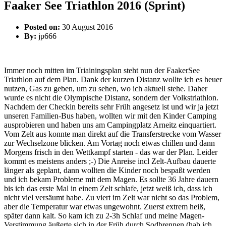
Faaker See Triathlon 2016 (Sprint)
Posted on:
30 August 2016
By:
jp666
Immer noch mitten im Triainingsplan steht nun der FaakerSee
Triathlon auf dem Plan. Dank der kurzen Distanz wollte ich es heuer
nutzen, Gas zu geben, um zu sehen, wo ich aktuell stehe. Daher
wurde es nicht die Olympische Distanz, sondern der Volkstriathlon.
Nachdem der Checkin bereits sehr Früh angesetz ist und wir ja jetzt
unseren Familien-Bus haben, wollten wir mit den Kinder Camping
ausprobieren und haben uns am Campingplatz Arneitz einquartiert.
Vom Zelt aus konnte man direkt auf die Transferstrecke vom Wasser
zur Wechselzone blicken. Am Vortag noch etwas chillen und dann
Morgens frisch in den Wettkampf starten - das war der Plan. Leider
kommt es meistens anders ;-) Die Anreise incl Zelt-Aufbau dauerte
länger als geplant, dann wollten die Kinder noch bespaßt werden
und ich bekam Probleme mit dem Magen. Es sollte 36 Jahre dauern
bis ich das erste Mal in einem Zelt schlafe, jetzt weiß ich, dass ich
nicht viel versäumt habe. Zu viert im Zelt war nicht so das Problem,
aber die Temperatur war etwas ungewohnt. Zuerst extrem heiß,
später dann kalt. So kam ich zu 2-3h Schlaf und meine Magen-
Verstimmung äußerte sich in der Früh durch Sodbrennen (hab ich