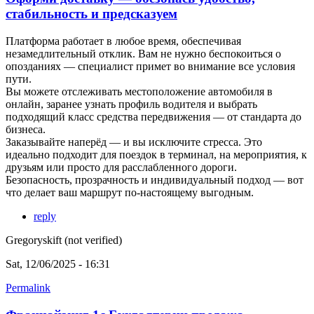
стабильность и предсказуем
Платформа работает в любое время, обеспечивая
незамедлительный отклик. Вам не нужно беспокоиться о
опозданиях — специалист примет во внимание все условия
пути.
Вы можете отслеживать местоположение автомобиля в
онлайн, заранее узнать профиль водителя и выбрать
подходящий класс средства передвижения — от стандарта до
бизнеса.
Заказывайте наперёд — и вы исключите стресса. Это
идеально подходит для поездок в терминал, на мероприятия, к
друзьям или просто для расслабленного дороги.
Безопасность, прозрачность и индивидуальный подход — вот
что делает ваш маршрут по-настоящему выгодным.
reply
Gregoryskift (not verified)
Sat, 12/06/2025 - 16:31
Permalink