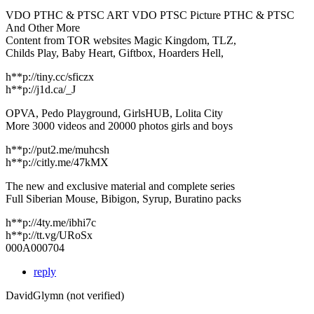
VDO PTHC & PTSC ART VDO PTSC Picture PTHC & PTSC
And Other More
Content from TOR websites Magic Kingdom, TLZ,
Childs Play, Baby Heart, Giftbox, Hoarders Hell,
h**p://tiny.cc/sficzx
h**p://j1d.ca/_J
OPVA, Pedo Playground, GirlsHUB, Lolita City
More 3000 videos and 20000 photos girls and boys
h**p://put2.me/muhcsh
h**p://citly.me/47kMX
The new and exclusive material and complete series
Full Siberian Mouse, Bibigon, Syrup, Buratino packs
h**p://4ty.me/ibhi7c
h**p://tt.vg/URoSx
000A000704
reply
DavidGlymn (not verified)