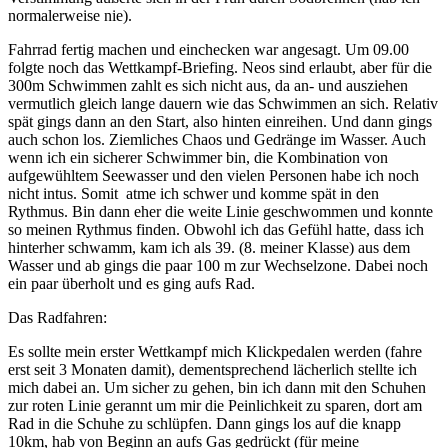
normalerweise nie).
Fahrrad fertig machen und einchecken war angesagt. Um 09.00
folgte noch das Wettkampf-Briefing. Neos sind erlaubt, aber für die
300m Schwimmen zahlt es sich nicht aus, da an- und ausziehen
vermutlich gleich lange dauern wie das Schwimmen an sich. Relativ
spät gings dann an den Start, also hinten einreihen. Und dann gings
auch schon los. Ziemliches Chaos und Gedränge im Wasser. Auch
wenn ich ein sicherer Schwimmer bin, die Kombination von
aufgewühltem Seewasser und den vielen Personen habe ich noch
nicht intus. Somit atme ich schwer und komme spät in den
Rythmus. Bin dann eher die weite Linie geschwommen und konnte
so meinen Rythmus finden. Obwohl ich das Gefühl hatte, dass ich
hinterher schwamm, kam ich als 39. (8. meiner Klasse) aus dem
Wasser und ab gings die paar 100 m zur Wechselzone. Dabei noch
ein paar überholt und es ging aufs Rad.
Das Radfahren:
Es sollte mein erster Wettkampf mich Klickpedalen werden (fahre
erst seit 3 Monaten damit), dementsprechend lächerlich stellte ich
mich dabei an. Um sicher zu gehen, bin ich dann mit den Schuhen
zur roten Linie gerannt um mir die Peinlichkeit zu sparen, dort am
Rad in die Schuhe zu schlüpfen. Dann gings los auf die knapp
10km, hab von Beginn an aufs Gas gedrückt (für meine