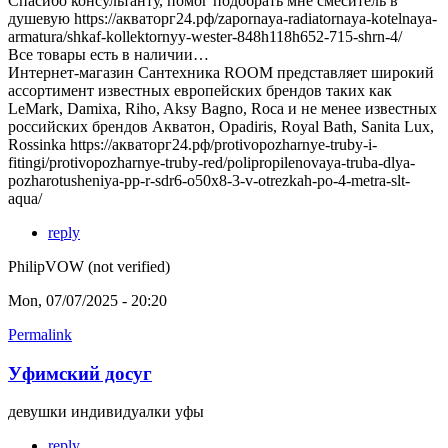
Спасибо консультанту, помог подобрать мне смеситель в
душевую https://акваторг24.рф/zapornaya-radiatornaya-kotelnaya-
armatura/shkaf-kollektornyy-wester-848h118h652-715-shrn-4/
Все товары есть в наличии…
Интернет-магазин Сантехника ROOM представляет широкий
ассортимент известных европейских брендов таких как
LeMark, Damixa, Riho, Aksy Bagno, Roca и не менее известных
российских брендов Акватон, Opadiris, Royal Bath, Sanita Lux,
Rossinka https://акваторг24.рф/protivopozharnye-truby-i-
fitingi/protivopozharnye-truby-red/polipropilenovaya-truba-dlya-
pozharotusheniya-pp-r-sdr6-o50x8-3-v-otrezkah-po-4-metra-slt-
aqua/
reply
PhilipVOW (not verified)
Mon, 07/07/2025 - 20:20
Permalink
Уфимский досуг
девушки индивидуалки уфы
reply