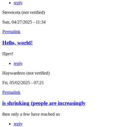
reply
Steveiceta (not verified)
Sun, 04/27/2025 - 11:34
Permalink
Hello, world!
Прет!
reply
Haywardezo (not verified)
Fri, 05/02/2025 - 07:21
Permalink
is shrinking (people are increasingly
then only a few have reached us
reply