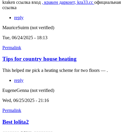
kraken ссылка вход
, кракен даркнет, kra33.cc
официальная
ссылка
reply
MauriceSuirm (not verified)
Tue, 06/24/2025 - 18:13
Permalink
Tips for country house heating
This helped me pick a heating scheme for two floors — .
reply
EugeneGenna (not verified)
Wed, 06/25/2025 - 21:16
Permalink
Best lolita2