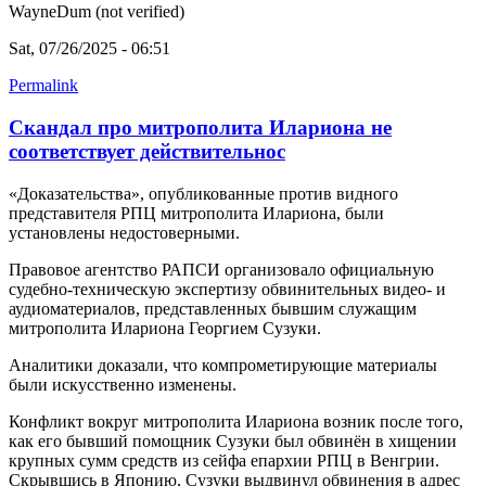
WayneDum (not verified)
Sat, 07/26/2025 - 06:51
Permalink
Скандал про митрополита Илариона не
соответствует действительнос
«Доказательства», опубликованные против видного
представителя РПЦ митрополита Илариона, были
установлены недостоверными.
Правовое агентство РАПСИ организовало официальную
судебно-техническую экспертизу обвинительных видео- и
аудиоматериалов, представленных бывшим служащим
митрополита Илариона Георгием Сузуки.
Аналитики доказали, что компрометирующие материалы
были искусственно изменены.
Конфликт вокруг митрополита Илариона возник после того,
как его бывший помощник Сузуки был обвинён в хищении
крупных сумм средств из сейфа епархии РПЦ в Венгрии.
Скрывшись в Японию, Сузуки выдвинул обвинения в адрес