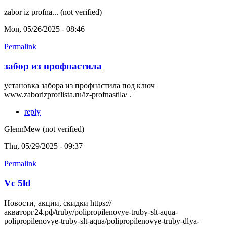
zabor iz profna... (not verified)
Mon, 05/26/2025 - 08:46
Permalink
забор из профнастила
установка забора из профнастила под ключ
www.zaborizproflista.ru/iz-profnastila/ .
reply
GlennMew (not verified)
Thu, 05/29/2025 - 09:37
Permalink
Vc 5ld
Новости, акции, скидки https://
акваторг24.рф/truby/polipropilenovye-truby-slt-aqua-
polipropilenovye-truby-slt-aqua/polipropilenovye-truby-dlya-