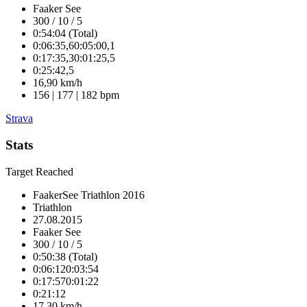
Faaker See
300 / 10 / 5
0:54:04 (Total)
0:06:35,6
0:05:00,1
0:17:35,3
0:01:25,5
0:25:42,5
16,90 km/h
156 | 177 | 182 bpm
Strava
Stats
Target Reached
FaakerSee Triathlon 2016
Triathlon
27.08.2015
Faaker See
300 / 10 / 5
0:50:38 (Total)
0:06:12
0:03:54
0:17:57
0:01:22
0:21:12
17,30 km/h