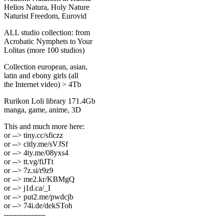
Helios Natura, Holy Nature
Naturist Freedom, Eurovid
ALL studio collection: from
Acrobatic Nymрhеts to Your
Lоlitаs (more 100 studios)
Collection european, asian,
latin and ebony girls (all
the Internet video) > 4Tb
Rurikon Lоli library 171.4Gb
manga, game, anime, 3D
This and much more here:
or --> tiny.cc/sficzz
or --> citly.me/sVJSf
or --> 4ty.me/08yxs4
or --> tt.vg/fiJTt
or --> 7z.si/r9z9
or --> me2.kr/KBMgQ
or --> j1d.ca/_I
or --> put2.me/pwdcjb
or --> 74i.de/dekSToh
-----------------