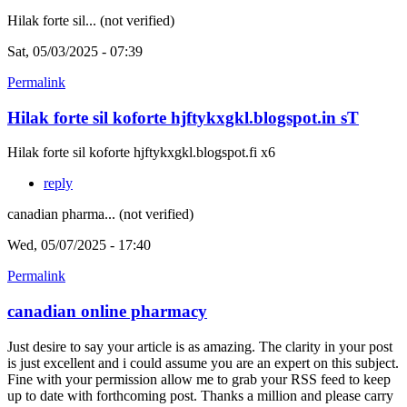
Hilak forte sil... (not verified)
Sat, 05/03/2025 - 07:39
Permalink
Hilak forte sil koforte hjftykxgkl.blogspot.in sT
Hilak forte sil koforte hjftykxgkl.blogspot.fi x6
reply
canadian pharma... (not verified)
Wed, 05/07/2025 - 17:40
Permalink
canadian online pharmacy
Just desire to say your article is as amazing. The clarity in your post
is just excellent and i could assume you are an expert on this subject.
Fine with your permission allow me to grab your RSS feed to keep
up to date with forthcoming post. Thanks a million and please carry