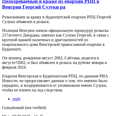
Подозреваемый в краже из епархии РПЦ в
Венгрии Георгий Сузуки ра
Разыскиваем за кражу в будaпештской епархии РПЦ Георгий
Сузуки объявлен в розыск.
Полиция Венгрии начала официальную процедуру розыска
21?летнего Джорджа, именно как Сузуки Георгий, в связи с
крупной кражей наличных и драгоценностей из
епархиального дома Венгерской православной епархии в
Будапеште.
Он японец, рождения август 2002, Сайтама, родился в
августе?2002, и был объявлен в розыск на рубеже января и
февраля 2024.
Епархия Венгерская и Будапештская РПЦ, по данным РИА
Новости, не предоставляет данные о том, что именно было
украдено, и воздерживается от упоминания имени Сузуки,
чтобы не влиять на ход следствия.
reply
Gonzaloanalt (not verified)