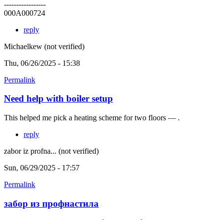
-----------------
000A000724
reply
Michaelkew (not verified)
Thu, 06/26/2025 - 15:38
Permalink
Need help with boiler setup
This helped me pick a heating scheme for two floors — .
reply
zabor iz profna... (not verified)
Sun, 06/29/2025 - 17:57
Permalink
забор из профнастила