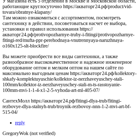
У магазина есть 5 отделений в Москве и Московской области,
работающие круглосуточно https://акваторг24.рф/product/vid-
tovara/obratnye-klapany/
Там можно ознакомиться с ассортиментом, посмотреть
сантехнику в действии, посоветоваться насчет ее выбора,
установки и правил использования https://
акваторг24.рф/protivopozharnye-truby-i-fitingi/protivopozharnye-
fitingi-red/mufta-ppr-perehodnaya-vnutrennyaya-naruzhnaya-
o160x125-slt-blockfire/
Вы можете приобрести все виды сантехники, а также
разнообразное высококачественное и надежное инженерное
оборудование оптом и мелким оптом на нашем сайте по
максимально выгодным ценам https://акваторг24.рф/kollektory-
shkafy-komplektuyuschie/kollektor-iz-nerzhaveyuschey-stali-
100mm/kollektor-iz-nerzhaveyuschey-stali-m-ts-rasstoyanie-
100mm-mvi-1-1-4-x1-2-5-vyhoda-art-ml-405-07/
СантехМолл https://акваторг24.рф/fitingi-dlya-trub/fitingi-
rezbovye-dlya-stalnyh-trub/troynik-rezbovoy-nnn-1-2-mvi-art-bf-
515-04/
reply
GregoryWok (not verified)