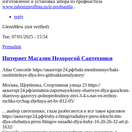
изготовление и установка забора из профнастила
www.zaborizproflista.ru/iz-profnastila
.
reply
GlennMew (not verified)
Tue, 07/01/2025 - 15:54
Permalink
Интернет Магазин Недорогой Сантехники
Atlas Concorde https://акваторг24.рф/baki-membrannye/baki-
rasshiritelnye-dlya-hvs-gidroakkumulyatory/
Москва, Щербинка, Спортивная улица 23 https://
акваторг24.рф/armatura-zapornaya/krany-sharovye-dlya-gaza/kran-
sharovoy-gazovyy-polnoprohodnoy-mvi-3-4-s-nar-vn-rezboy-
ruchka-rychag-zheltaya-art-bv-812-05/
…выбор сантехники, глаза разбегаются и все такое красивое
https://акваторг24.рф/truby-i-fitingi/radialnye-press-kleschi-tim-
dlya-obzhatiya-press-fitingov-nasadki-dlya-truby-16-20-26-32-art-jt-
1632/