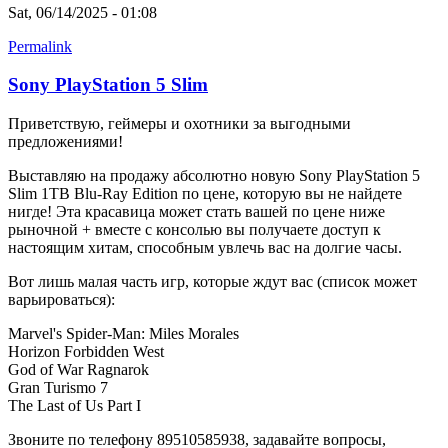
Sat, 06/14/2025 - 01:08
Permalink
Sony PlayStation 5 Slim
Приветствую, геймеры и охотники за выгодными
предложениями!
Выставляю на продажу абсолютно новую Sony PlayStation 5
Slim 1TB Blu-Ray Edition по цене, которую вы не найдете
нигде! Эта красавица может стать вашей по цене ниже
рыночной + вместе с консолью вы получаете доступ к
настоящим хитам, способным увлечь вас на долгие часы.
Вот лишь малая часть игр, которые ждут вас (список может
варьироваться):
Marvel's Spider-Man: Miles Morales
Horizon Forbidden West
God of War Ragnarok
Gran Turismo 7
The Last of Us Part I
Звоните по телефону 89510585938, задавайте вопросы,