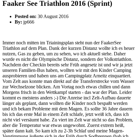
Faaker See Triathlon 2016 (Sprint)
Posted on:
30 August 2016
By:
jp666
Immer noch mitten im Triainingsplan steht nun der FaakerSee
Triathlon auf dem Plan. Dank der kurzen Distanz wollte ich es heuer
nutzen, Gas zu geben, um zu sehen, wo ich aktuell stehe. Daher
wurde es nicht die Olympische Distanz, sondern der Volkstriathlon.
Nachdem der Checkin bereits sehr Früh angesetz ist und wir ja jetzt
unseren Familien-Bus haben, wollten wir mit den Kinder Camping
ausprobieren und haben uns am Campingplatz Arneitz einquartiert.
Vom Zelt aus konnte man direkt auf die Transferstrecke vom Wasser
zur Wechselzone blicken. Am Vortag noch etwas chillen und dann
Morgens frisch in den Wettkampf starten - das war der Plan. Leider
kommt es meistens anders ;-) Die Anreise incl Zelt-Aufbau dauerte
länger als geplant, dann wollten die Kinder noch bespaßt werden
und ich bekam Probleme mit dem Magen. Es sollte 36 Jahre dauern
bis ich das erste Mal in einem Zelt schlafe, jetzt weiß ich, dass ich
nicht viel versäumt habe. Zu viert im Zelt war nicht so das Problem,
aber die Temperatur war etwas ungewohnt. Zuerst extrem heiß,
später dann kalt. So kam ich zu 2-3h Schlaf und meine Magen-
Verstimmung äußerte sich in der Früh durch Sodbrennen (hab ich