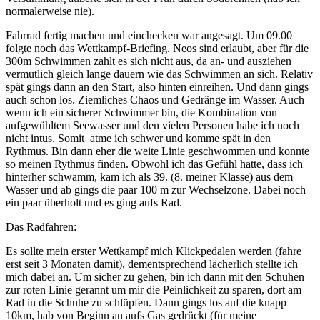
normalerweise nie).
Fahrrad fertig machen und einchecken war angesagt. Um 09.00
folgte noch das Wettkampf-Briefing. Neos sind erlaubt, aber für die
300m Schwimmen zahlt es sich nicht aus, da an- und ausziehen
vermutlich gleich lange dauern wie das Schwimmen an sich. Relativ
spät gings dann an den Start, also hinten einreihen. Und dann gings
auch schon los. Ziemliches Chaos und Gedränge im Wasser. Auch
wenn ich ein sicherer Schwimmer bin, die Kombination von
aufgewühltem Seewasser und den vielen Personen habe ich noch
nicht intus. Somit atme ich schwer und komme spät in den
Rythmus. Bin dann eher die weite Linie geschwommen und konnte
so meinen Rythmus finden. Obwohl ich das Gefühl hatte, dass ich
hinterher schwamm, kam ich als 39. (8. meiner Klasse) aus dem
Wasser und ab gings die paar 100 m zur Wechselzone. Dabei noch
ein paar überholt und es ging aufs Rad.
Das Radfahren:
Es sollte mein erster Wettkampf mich Klickpedalen werden (fahre
erst seit 3 Monaten damit), dementsprechend lächerlich stellte ich
mich dabei an. Um sicher zu gehen, bin ich dann mit den Schuhen
zur roten Linie gerannt um mir die Peinlichkeit zu sparen, dort am
Rad in die Schuhe zu schlüpfen. Dann gings los auf die knapp
10km, hab von Beginn an aufs Gas gedrückt (für meine