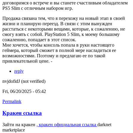
договоримся о встрече и вы станете счастливым обладателем
PS5 Slim с отличным набором игр.
Продажа связана тем, что я перехожу на новый этап в своей
жизни и планирую переезд. В связи с этим вынужден
расстаться с некоторыми вещами, которые, к сожалению, не
смогу взять с собой. PlayStation 5 Slim, к моему большому
сожалению, попадает в этот список.
Мне хочется, чтобы консоль попала в руки настоящего
геймера, который сможет в полной мере насладиться ее
возможностями. Поэтому и предлагаю ее по такой
привлекательной цене. -
reply
nvjdofidJ (not verified)
Fri, 06/20/2025 - 05:42
Permalink
Кракен ссылка
Зайти на кракен
, кракен официальная ссылка
darknet
marketplace