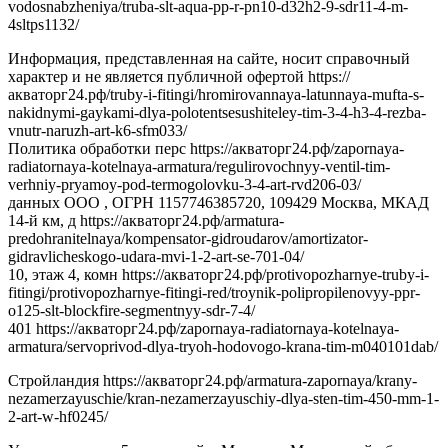
vodosnabzheniya/truba-slt-aqua-pp-r-pn10-d32h2-9-sdr11-4-m-
4sltps1132/
Информация, представленная на сайте, носит справочный
характер и не является публичной офертой https://
акваторг24.рф/truby-i-fitingi/hromirovannaya-latunnaya-mufta-s-
nakidnymi-gaykami-dlya-polotentsesushiteley-tim-3-4-h3-4-rezba-
vnutr-naruzh-art-k6-sfm033/
Политика обработки перс https://акваторг24.рф/zapornaya-
radiatornaya-kotelnaya-armatura/regulirovochnyy-ventil-tim-
verhniy-pryamoy-pod-termogolovku-3-4-art-rvd206-03/
данных ООО , ОГРН 1157746385720, 109429 Москва, МКАД
14-й км, д https://акваторг24.рф/armatura-
predohranitelnaya/kompensator-gidroudarov/amortizator-
gidravlicheskogo-udara-mvi-1-2-art-se-701-04/
10, этаж 4, комн https://акваторг24.рф/protivopozharnye-truby-i-
fitingi/protivopozharnye-fitingi-red/troynik-polipropilenovyy-ppr-
o125-slt-blockfire-segmentnyy-sdr-7-4/
401 https://акваторг24.рф/zapornaya-radiatornaya-kotelnaya-
armatura/servoprivod-dlya-tryoh-hodovogo-krana-tim-m040101dab/
Стройландия https://акваторг24.рф/armatura-zapornaya/krany-
nezamerzayuschie/kran-nezamerzayuschiy-dlya-sten-tim-450-mm-1-
2-art-w-hf0245/