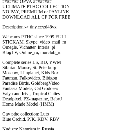
####### OPVA ########
ULTIMATE РТНС COLLECTION
NO PAY, PREMIUM or PAYLINK
DOWNLOAD ALL СР FOR FREE
Description:-> tiny.cc/zd48vx
Webcams РТНС since 1999 FULL
STICKAM, Skype, video_mail_ru
Omegle, Vichatter, Interia_pl
BlogTV, Online_ru, murclub_ru
Complete series LS, BD, YWM
Sibirian Mouse, St. Peterburg
Moscow, Liluplanet, Kids Box
Fattman, Falkovideo, Bibigon
Paradise Birds, GoldbergVideo
Fantasia Models, Cat Goddess
Valya and Irisa, Tropical Cuties
Deadpixel, PZ-magazine, BabyJ
Home Made Model (HMM)
Gay рthс collection: Luto
Blue Orchid, PJK, KDV, RBV
Nudism: Naturism in Russia